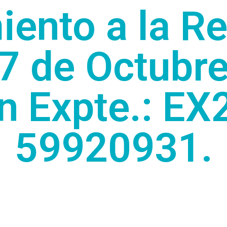
ento a la R
 7 de Octubre
n Expte.: EX
59920931.