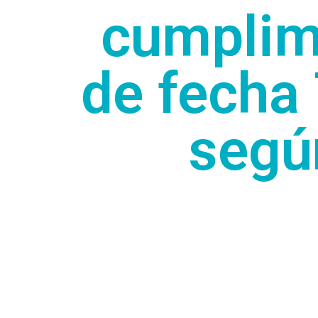
cumplimi
de fecha
segú