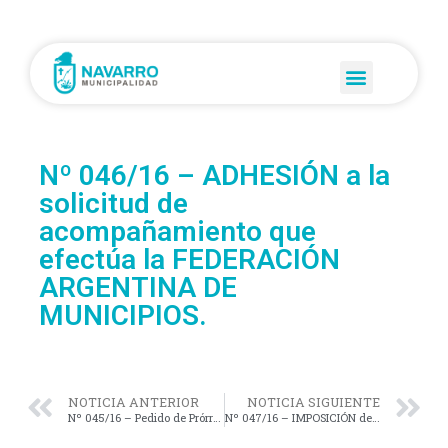
Nº 046/16 – ADHESIÓN a la
solicitud de
acompañamiento que
efectúa la FEDERACIÓN
ARGENTINA DE
MUNICIPIOS.
NOTICIA ANTERIOR
NOTICIA SIGUIENTE
Nº 045/16 – Pedido de Prórroga solicitado por el Departamento Ejecutivo y por el término de sesenta (60) días corridos a partir de la fecha, para la presentación del Cálculo de Recursos y Presupuesto de Gastos para el Ejercicio del año 2017.
Nº 047/16 – IMPOSICIÓN del nombre de “EVA DUARTE DE PERÓN” a la calle 103 de Navarro.