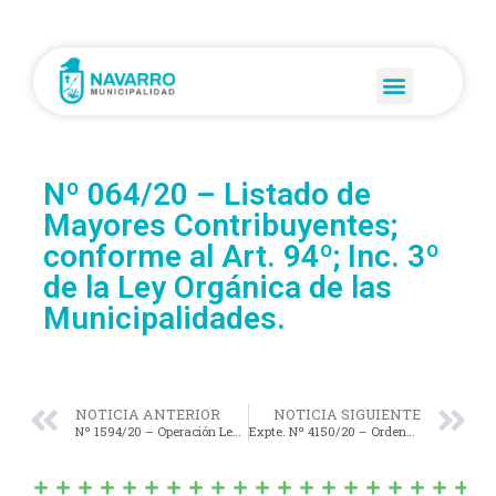
Nº 064/20 – Listado de
Mayores Contribuyentes;
conforme al Art. 94º; Inc. 3º
de la Ley Orgánica de las
Municipalidades.
NOTICIA ANTERIOR
NOTICIA SIGUIENTE
Nº 1594/20 – Operación Leasing con Provincia Leasing (Compra de camiones, tanques de agua para equipar camiones de riego, portacontenedor y contenedor).-
Expte. Nº 4150/20 – Ordenanza Preparatoria. Convalidación Decretos Municipales Nº 130 y 159/20 (Fondo Especial de Emergencia Sanitaria para la Contención Fiscal Municipal).