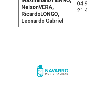
Maximiliano
TIERNO,
04.929.897
Nelson
VERA,
21.485.725
Ricardo
LONGO,
Leonardo Gabriel