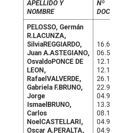
APELLIDO Y
Nº
NOMBRE
DOCUMEN
PELOSSO, Germán
R.
LACUNZA,
Silvia
REGGIARDO,
16.620.841
Juan A.
ASTEGIANO,
06.514.398
Osvaldo
PONCE DE
12.173.937
LEON,
12.173.904
Rafael
VALVERDE,
26.132.958
Gabriela F.
BRUNO,
22.921.263
Jorge
04.925.309
Ismael
BRUNO,
13.387.835
Carlos
08.110.365
Noel
CASTELLARI,
04.925.377
Oscar A.
PERALTA,
04.929.932