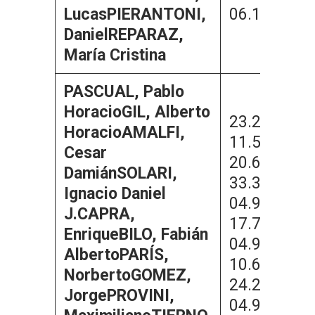
Lucas
PIERANTONI,
06.159.42
Daniel
REPARAZ,
María Cristina
PASCUAL, Pablo
Horacio
GIL, Alberto
23.259.950
Horacio
AMALFI,
11.566.140
Cesar
20.629.863
Damián
SOLARI,
33.380.590
Ignacio Daniel
04.915.039
J.
CAPRA,
17.766.880
Enrique
BILO, Fabián
04.910.224
Alberto
PARÍS,
10.687.741
Norberto
GOMEZ,
24.283.399
Jorge
PROVINI,
04.921.827