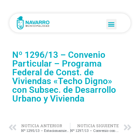
Nº 1296/13 – Convenio
Particular – Programa
Federal de Const. de
Viviendas «Techo Digno»
con Subsec. de Desarrollo
Urbano y Vivienda
NOTICIA ANTERIOR
NOTICIA SIGUIENTE
Nº 1295/13 – Estacionamiento en mano derecha en Calle Dr. Alfredo Sabaté en trayecto comprendido e/ calle 31 y 121.
Nº 1297/13 – Convenio con Dirección de Vialidad de la Pcia. de Bs. As. (Serv. 1. Motoniveladora, 2. Camiones y 1. Cargador Frontal)