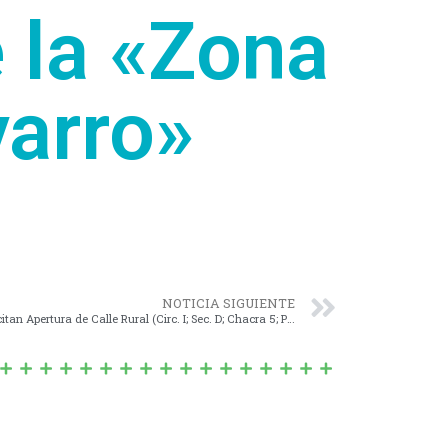
 la «Zona
varro»
NOTICIA SIGUIENTE
Nº 1321/13 – Empleados de YATASTO solicitan Apertura de Calle Rural (Circ. I; Sec. D; Chacra 5; Parc. 2)