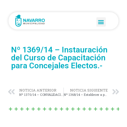
Nº 1369/14 – Instauración
del Curso de Capacitación
para Concejales Electos.-
NOTICIA ANTERIOR
NOTICIA SIGUIENTE
Nº 1370/14 – CONVALIDACIÓN del “Anexo al Contrato de Locación y Acuerdo de Prórroga”, suscripto entre la Sra. LANCIA DILETTA MARÍA, representada por “INMOBILIARIA INTEGRAL S.A.” (LOCADORA), por una parte, y la Municipalidad de Navarro.
Nº 1368/14 – Establecer a partir del 1º de Noviembre de 2014 el valor del Módulo en la suma de Pesos Cuarenta y Dos ($42,