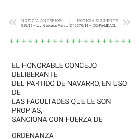
NOTICIA ANTERIOR
NOTICIA SIGUIENTE
025/14 – Lic. Gabriela Valverde Solicita Licencia al Cargo de Concejal por el F.P.V. por el término de Sesenta (6) días más.
Nº 1370/14 – CONVALIDACIÓN del “Anexo al Contrato de Locación y Acuerdo de Prórroga”, suscripto entre la Sra. LANCIA DILETTA MARÍA, representada por “INMOBILIARIA INTEGRAL S.A.” (LOCADORA), por una parte, y la Municipalidad de Navarro.
EL HONORABLE CONCEJO
DELIBERANTE
DEL PARTIDO DE NAVARRO, EN USO
DE
LAS FACULTADES QUE LE SON
PROPIAS,
SANCIONA CON FUERZA DE
ORDENANZA