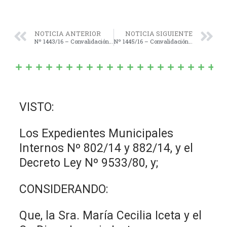
NOTICIA ANTERIOR
NOTICIA SIGUIENTE
Nº 1443/16 – Convalidación del “ANEXO AL CONTRATO DE LOCACIÓN Y ACUERDO DE PRÓRROGA”, Suscripto entre la Sra. Lancia Diletta María, representada por Inmobiliaria Integral S.A.
Nº 1445/16 – Convalidación del “CONVENIO Programa Financiamiento, Infraestructura, Redes Públicas Domiciliarias e Intradomiciliarias de Servicios Básicos; Obras Complementarias y/o Equipamiento Comunitario y la Municipalidad de Navarro”.
VISTO:
Los Expedientes Municipales
Internos Nº 802/14 y 882/14, y el
Decreto Ley Nº 9533/80, y;
CONSIDERANDO:
Que, la Sra. María Cecilia Iceta y el