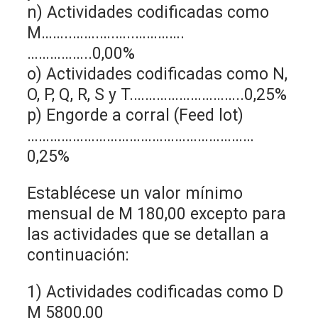
n) Actividades codificadas como
M……..…….….…..………….
……………..0,00%
o) Actividades codificadas como N,
O, P, Q, R, S y T.………………………..0,25%
p) Engorde a corral (Feed lot)
……………………………………………………
0,25%
Establécese un valor mínimo
mensual de M 180,00 excepto para
las actividades que se detallan a
continuación:
1) Actividades codificadas como D
M 5800,00