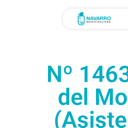
Nº 1463
del Mo
(Asiste