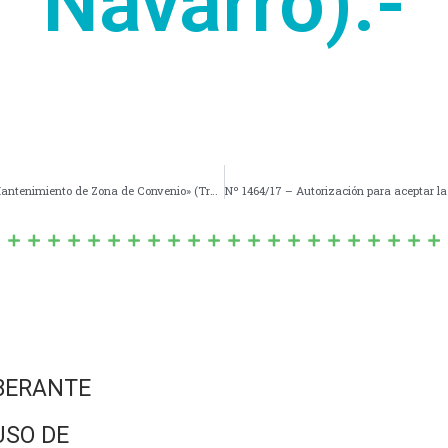
Navarro).-
Nº 1462/17 – Convalidación del Modelo de «Convenio-Mantenimiento de Zona de Convenio» (Trabajos de Desmalezamiento, Parquización y Preservación de lo Espacios Forestales en Banquinas y Préstamos de la R.P. Nº 41).-
BERANTE
USO DE