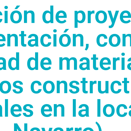
ión de proye
ntación, con
ad de materi
os construct
les en la lo