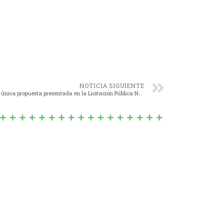
NOTICIA SIGUIENTE
Nº 1464/17 – Autorización para aceptar la única propuesta presentada en la Licitación Pública Nº 3/2017 por la Empresa “AURELIA S.A.C.I.F.”.-