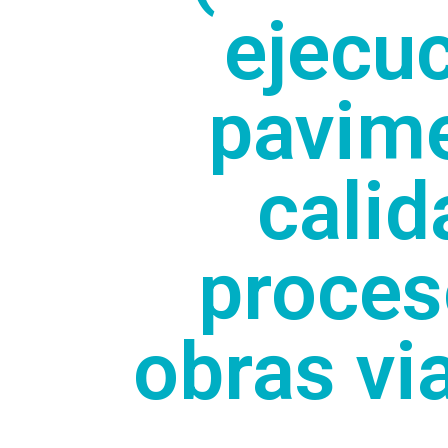
ejecuc
pavime
calid
proces
obras via