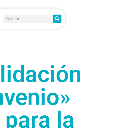
lidación
nvenio»
 para la