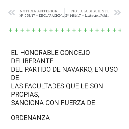
NOTICIA ANTERIOR
NOTICIA SIGUIENTE
Nº 025/17 – DECLARACIÓN de “Interés Municipal” el evento Festivo-Solidario llamado “IVº CONCURSO DEL ASADOR NAVARRENSE”.-
Nº 1481/17 – Licitación Pública para contratar un servicio de relevamiento, colaboración y asistencia técnica para el fortalecimiento del sistema tributario, bajo la modalidad de riesgo empresario.
EL HONORABLE CONCEJO
DELIBERANTE
DEL PARTIDO DE NAVARRO, EN USO
DE
LAS FACULTADES QUE LE SON
PROPIAS,
SANCIONA CON FUERZA DE
ORDENANZA