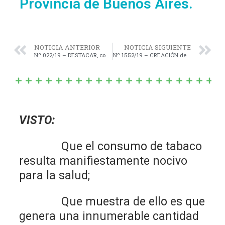
Provincia de Buenos Aires.
NOTICIA ANTERIOR
NOTICIA SIGUIENTE
Nº 022/19 – DESTACAR, con un merecido Reconocimiento, como “PERSONALIDAD DESTACADA”, al Sr. Fernando Muraro, Artista Transformista, “LA FER”.
Nº 1552/19 – CREACIÓN del Escudo Representativo de la Localidad de J. J. ALMEYRA.
VISTO:
Que el consumo de tabaco
resulta manifiestamente nocivo
para la salud;
Que muestra de ello es que
genera una innumerable cantidad