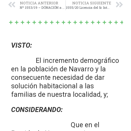
NOTICIA ANTERIOR
NOTICIA SIGUIENTE
Nº 1553/19 – DÓNACIÓN a la Provincia de Buenos Aires para ser utilizado por el Ministerio de Seguridad, a fin de emplazar el Destacamento Policial de la localidad de Las Marianas, el inmueble denominado Catastralmente como: Circunscripción VI; Sección C.; Manzana 35; Parcela 6a.
1555/20 Licencia del Sr. Intendente Municipal, Lic. Santiago Maggiotti.
VISTO:
El incremento demográfico
en la población de Navarro y la
consecuente necesidad de dar
solución habitacional a las
familias de nuestra localidad, y;
CONSIDERANDO:
Que en el