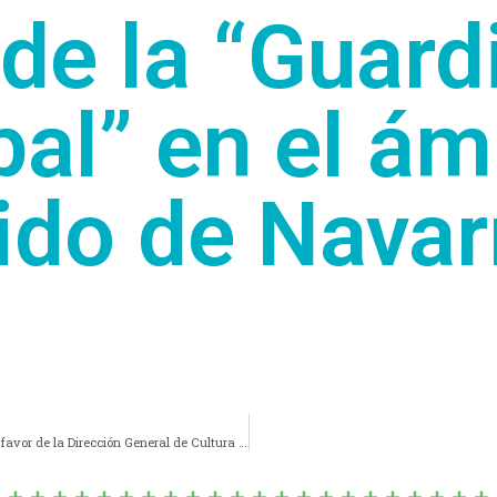
 de la “Guard
al” en el ám
ido de Navar
Nº 1662/22 – Cesión de Inmueble del Erario Municipal a favor de la Dirección General de Cultura y Educación de la Provincia de Buenos Aires. –