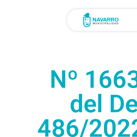
Nº 1663
del D
486/2022 