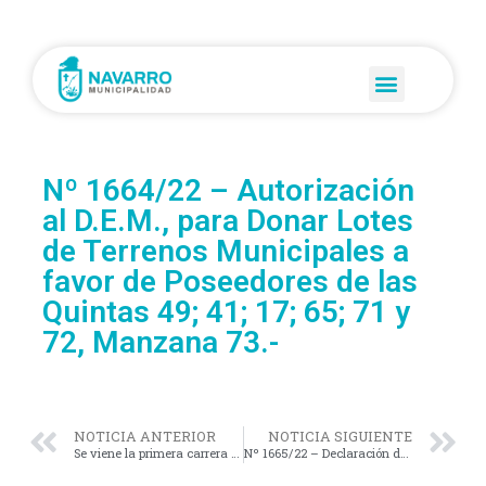
Nº 1664/22 – Autorización
al D.E.M., para Donar Lotes
de Terrenos Municipales a
favor de Poseedores de las
Quintas 49; 41; 17; 65; 71 y
72, Manzana 73.-
NOTICIA ANTERIOR
NOTICIA SIGUIENTE
Se viene la primera carrera de cross country autosustentable en la laguna de Navarro.
Nº 1665/22 – Declaración de “INTERÉS SOCIAL” la Escrituración de los Inmuebles a favor de distintos vecinos de nuestra Localidad. (Qtas. Nº 2; 3; 6; 30 y 39).-