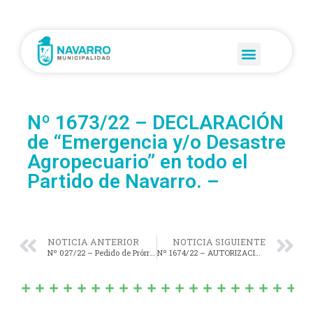
Nº 1673/22 – DECLARACIÓN
de “Emergencia y/o Desastre
Agropecuario” en todo el
Partido de Navarro. –
NOTICIA ANTERIOR
NOTICIA SIGUIENTE
Nº 027/22 – Pedido de Prórroga por el término de sesenta (60) días corridos a partir de la fecha, para la presentación del Cálculo de Recursos y Presupuesto de Gastos para el Ejercicio del año 2023.-
Nº 1674/22 – AUTORIZACIÓN al D.E.M., para suscribir los acuerdos necesarios con el Ministerio de Salud de la Provincia de Bs. As. para la implementación conjunta de una Carrera de Tecnicatura Superior en Enfermería.-