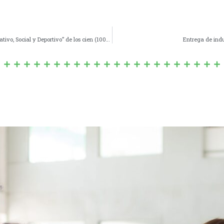
N° 014/23 – DECLARACIÓN de “Interés Municipal, Legislativo, Social y Deportivo” de los cien (100) años de la fundación del Club Atlético de Navarro.-
Entrega de ind