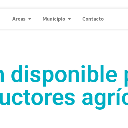
Areas
Municipio
Contacto
n disponible 
uctores agrí