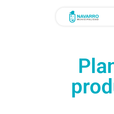
Pla
prod