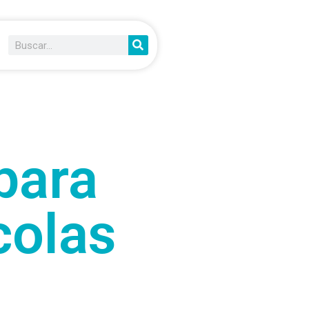
para
colas