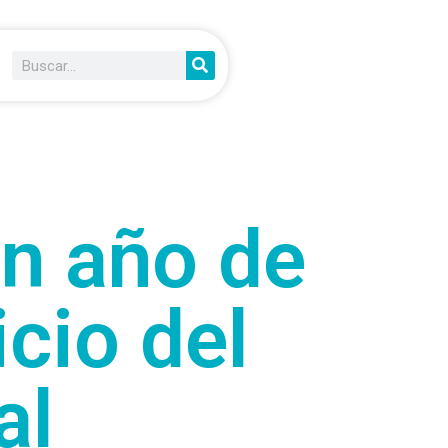
un año de
icio del
al