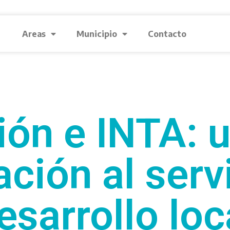
Areas
Municipio
Contacto
ón e INTA: 
ación al serv
esarrollo loc