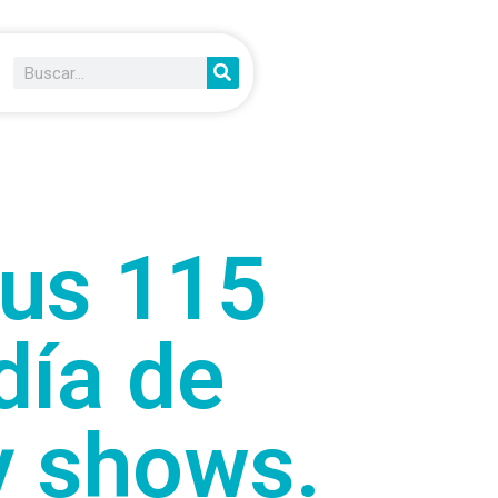
sus 115
día de
 y shows.