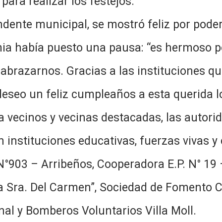
para realizar los festejos.
ndente municipal, se mostró feliz por poder
mia había puesto una pausa: “es hermoso po
abrazarnos. Gracias a las instituciones qu
deseo un feliz cumpleaños a esta querida lo
a vecinos y vecinas destacadas, las autori
n instituciones educativas, fuerzas vivas y 
N°903 – Arribeños, Cooperadora E.P. N° 19
stra Sra. Del Carmen”, Sociedad de Foment
al y Bomberos Voluntarios Villa Moll.