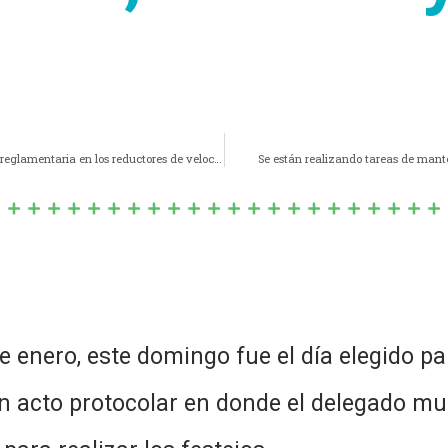
Se esta realizando la señalización con pintura asfáltica reglamentaria en los reductores de velocidad.
Se están realizando tareas de mante
de enero, este domingo fue el día elegido pa
cto protocolar en donde el delegado muni