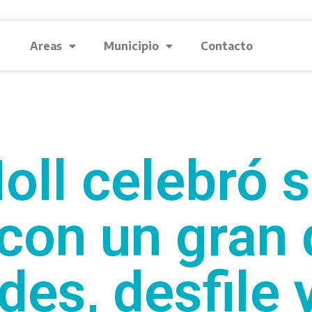
Areas
Municipio
Contacto
Moll celebró 
con un gran 
des, desfile