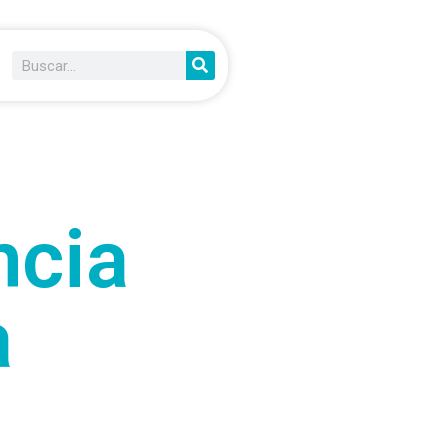
ncia
a