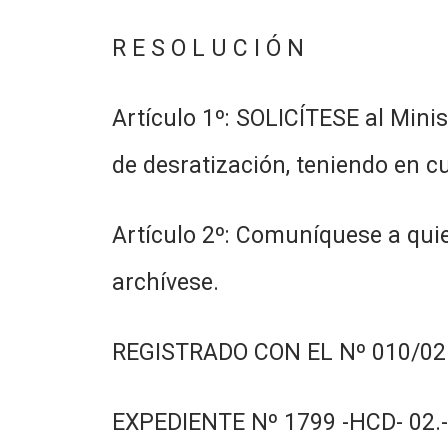
R E S O L U C I Ó N
Artículo 1º: SOLICÍTESE al Mini
de desratización, teniendo en cu
Artículo 2º: Comuníquese a quie
archívese.
REGISTRADO CON EL Nº 010/02.
EXPEDIENTE Nº 1799 -HCD- 02.-