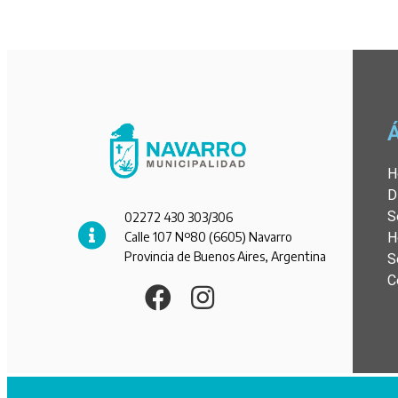
H
D
S
02272 430 303/306
Calle 107 Nº80 (6605) Navarro
H
Provincia de Buenos Aires, Argentina
S
C