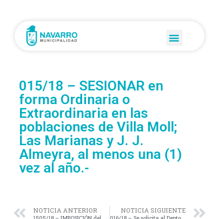
015/18 – SESIONAR en
forma Ordinaria o
Extraordinaria en las
poblaciones de Villa Moll;
Las Marianas y J. J.
Almeyra, al menos una (1)
vez al año.-
NOTICIA ANTERIOR
NOTICIA SIGUIENTE
1505/18 – IMPOSICIÓN del nombre de “PADRE FELIPE RAFFO BENEGAS LYNCH”, al acceso a Navarro desde Rotonda Ruta 47 hasta calle 46.-
016/18 – Se solicita al Depto. Ejecutivo Local se de solución a los caminos del Interior del Partido.-