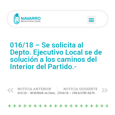
016/18 – Se solicita al
Depto. Ejecutivo Local se de
solución a los caminos del
Interior del Partido.-
NOTICIA ANTERIOR
NOTICIA SIGUIENTE
015/18 – SESIONAR en forma Ordinaria o Extraordinaria en las poblaciones de Villa Moll; Las Marianas y J. J. Almeyra, al menos una (1) vez al año.-
1506/18 – CREACIÓN del Programa de «Uso y Consumo Racional de la Energía en Dependencias Municipales».-