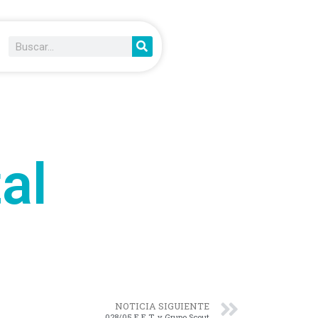
al
NOTICIA SIGUIENTE
028/05 E.E.T. y Grupo Scout