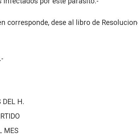
s infectados por este parásito.-
n corresponde, dese al libro de Resolucion
-
 DEL H.
RTIDO
L MES