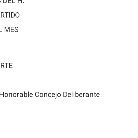
 DEL H.
RTIDO
L MES
ARTE
Honorable Concejo Deliberante