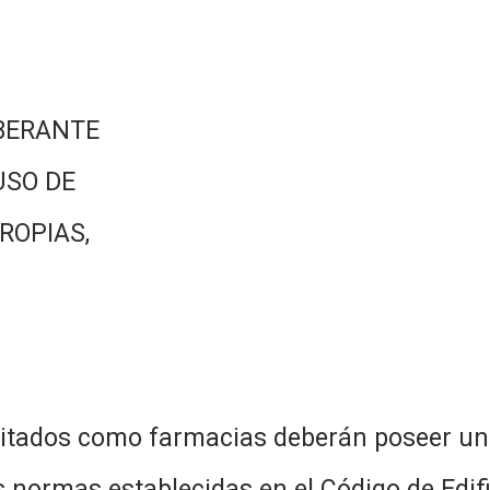
BERANTE
USO DE
ROPIAS,
ilitados como farmacias deberán poseer un
 normas establecidas en el Código de Edif