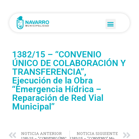
1382/15 – “CONVENIO
ÚNICO DE COLABORACIÓN Y
TRANSFERENCIA”,
Ejecución de la Obra
“Emergencia Hídrica –
Reparación de Red Vial
Municipal”
NOTICIA ANTERIOR
NOTICIA SIGUIENTE
1381/15 – “CONVENIO ÚNICO DE COLABORACIÓN Y TRANSFERENCIA”, ejecución de la obra: “Extensión de Red Cloacal en la Localidad de Navarro”
1383/15 – “CONVENIO” Modelo, obra denominada: “Mejoramiento de Calles Periurbanas y Caminos de la Red Municipal (Calzada Natural) Longitud total 15 Km. en Jurisdicción del Municipio de Navarro, Provincia de Buenos Aires”