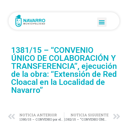
1381/15 – “CONVENIO
ÚNICO DE COLABORACIÓN Y
TRANSFERENCIA”, ejecución
de la obra: “Extensión de Red
Cloacal en la Localidad de
Navarro”
NOTICIA ANTERIOR
NOTICIA SIGUIENTE
1380/15 – CONVENIO por el cual MUNICIPALIDAD DE NAVARRO adhiere al Sistema de Comando de Prevención Rural en los términos instituidos por las Resoluciones Ministeriales Nº 739/14 y Nº 740/14
1382/15 – “CONVENIO ÚNICO DE COLABORACIÓN Y TRANSFERENCIA”, Ejecución de la Obra “Emergencia Hídrica – Reparación de Red Vial Municipal”