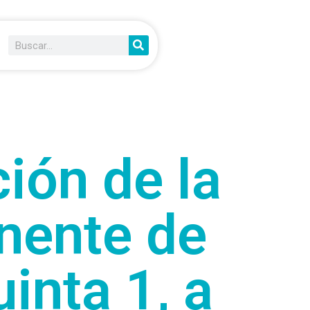
ión de la
nente de
inta 1, a