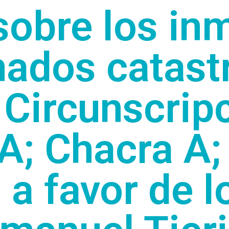
 sobre los in
ados catast
Circunscripc
A; Chacra A;
 a favor de l