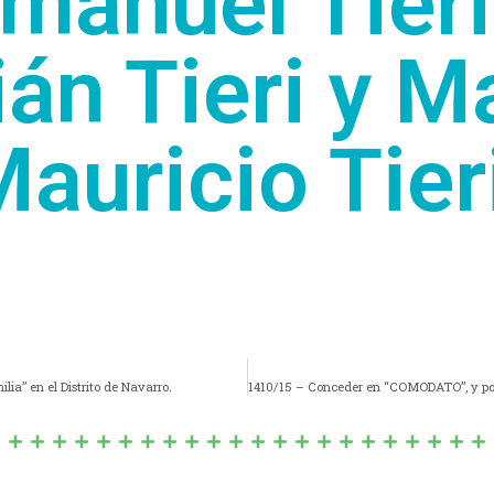
manuel Tieri
án Tieri y M
auricio Tier
lia” en el Distrito de Navarro.