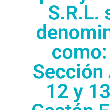
S.R.L.
denomin
como: 
Sección 
12 y 13