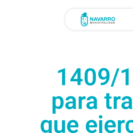
1409/
para tr
que eje