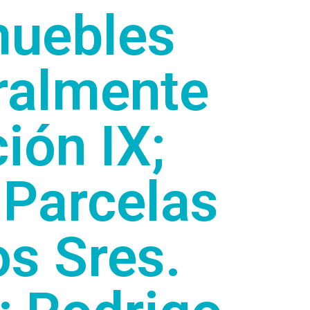
muebles
ralmente
ión IX;
 Parcelas
os Sres.