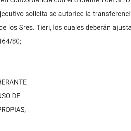
y en concordancia con el dictamen del Sr. D
ecutivo solicita se autorice la transferenc
de los Sres. Tieri, los cuales deberán ajus
164/80;
BERANTE
USO DE
PROPIAS,