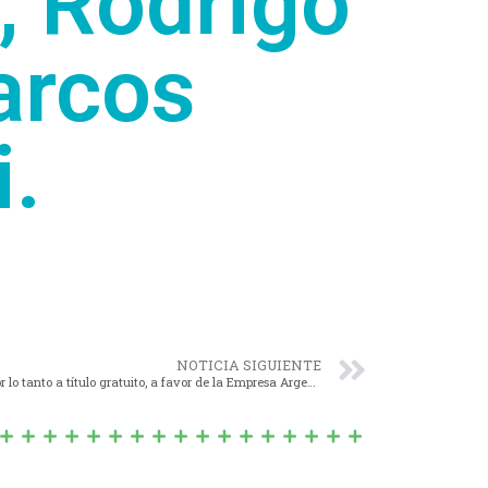
; Rodrigo
arcos
i.
NOTICIA SIGUIENTE
1410/15 – Conceder en “COMODATO”, y por lo tanto a título gratuito, a favor de la Empresa Argentina de Soluciones Satelitales S.A. ARSAT, el lote ubicado en el predio del FCGB, sito en calle 9 entre 34 y 36.