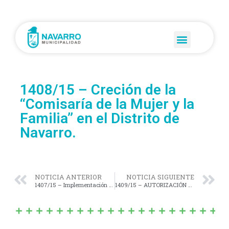
1408/15 – Creción de la
“Comisaría de la Mujer y la
Familia” en el Distrito de
Navarro.
NOTICIA ANTERIOR
NOTICIA SIGUIENTE
1407/15 – Implementación del Programa «Lotes con Servicios previsto en la Ley Nº 14.449 y su reglamentación aprobada por el Decreto Nº 1.062/13».
1409/15 – AUTORIZACIÓN para transferir los Derechos que ejerce la Firma NAVAGÁN S.R.L. sobre los inmuebles denominados catastralmente como: Circunscripción IX; Sección A; Chacra A; Parcelas 12 y 13 a favor de los Sres. Gastón Emanuel Tieri; Rodrigo Damián Tieri y Marcos Mauricio Tieri.