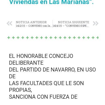
Viviendas en Las Marianas”.
NOTICIA ANTERIOR
NOTICIA SIGUIENTE
1412/15 – CONVENIO con la Dirección Nacional de Vialidad Nacional, para la realización de la obra denominada: “Mejoramiento de Calles Periurbanas y Caminos de la Red Municipal (Calzada Natural) Longitud total 15 Km. en Jurisdicción del Municipio de Navarro, Provincia de Buenos Aires”.
1414/15 – “CONVENIO ESPECÍFICO DE CONFORMACIÓN y COOPERACIÓN”, y el “PROTOCOLO ADICIONAL DE DIFUSIÓN; EL PROTOCOLO ADICIONAL DE RECLUTAMIENTO; EL PROTOCOLO ADICIONAL DE FORMACIÓN; Y EL PROTOCOLO ADICIONAL DE IMPLEMENTACIÓN”, Adhesión al régimen de Policía de Prevención Local.
EL HONORABLE CONCEJO
DELIBERANTE
DEL PARTIDO DE NAVARRO, EN USO
DE
LAS FACULTADES QUE LE SON
PROPIAS,
SANCIONA CON FUERZA DE