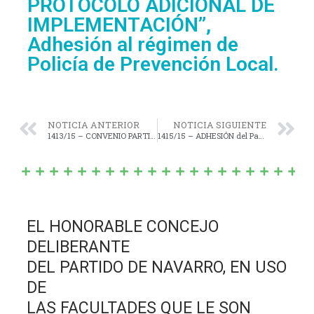
PROTOCOLO ADICIONAL DE
IMPLEMENTACIÓN”,
Adhesión al régimen de
Policía de Prevención Local.
NOTICIA ANTERIOR
NOTICIA SIGUIENTE
1413/15 – CONVENIO PARTICULAR – PROGRAMA FEDERAL DE CONSTRUCCIÓN DE VIVIENDAS “TECHO DIGNO”, (Obras por Administración Municipal), Ejecución obras denominadas: “10 Viviendas en J. J. Almeyra; 20 Viviendas en Villa Moll y 20 Viviendas en Las Marianas”.
1415/15 – ADHESIÓN del Partido de Navarro a la Ley Nacional Nº 27.118, de Reparación Histórica de la Agricultura Familiar.
EL HONORABLE CONCEJO
DELIBERANTE
DEL PARTIDO DE NAVARRO, EN USO
DE
LAS FACULTADES QUE LE SON