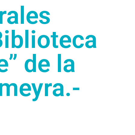
rales
Biblioteca
” de la
lmeyra.-