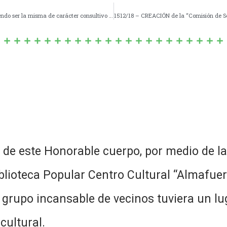
1510/18 – Instauración de una «Consulta Popular», pudiendo ser la misma de carácter consultivo y/o de carácter vinculante.-
e este Honorable cuerpo, por medio de la 
blioteca Popular Centro Cultural “Almafuerte
 grupo incansable de vecinos tuviera un lug
cultural.