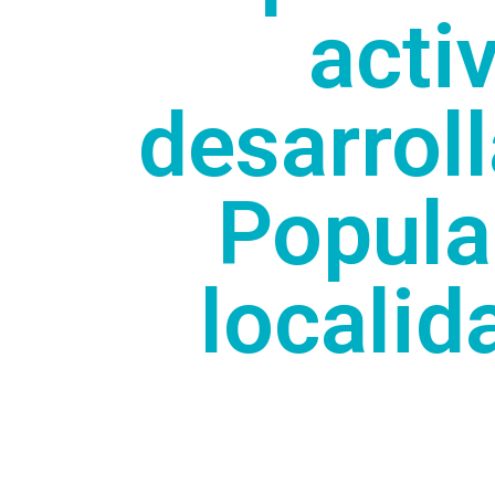
acti
desarroll
Popula
localid