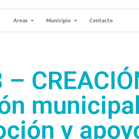
Areas
Municipio
Contacto
 – CREACIÓ
ón municipal
ción y apoyo