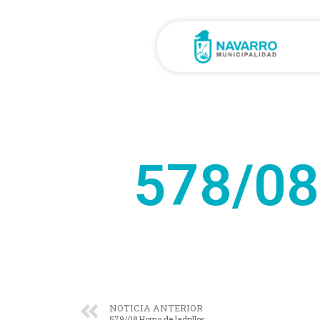
578/08
NOTICIA ANTERIOR
579/08 Horno de ladrillos