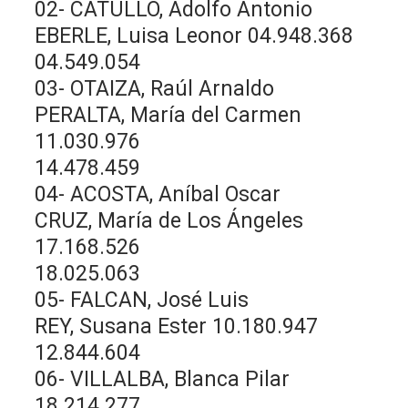
02- CATULLO, Adolfo Antonio
EBERLE, Luisa Leonor 04.948.368
04.549.054
03- OTAIZA, Raúl Arnaldo
PERALTA, María del Carmen
11.030.976
14.478.459
04- ACOSTA, Aníbal Oscar
CRUZ, María de Los Ángeles
17.168.526
18.025.063
05- FALCAN, José Luis
REY, Susana Ester 10.180.947
12.844.604
06- VILLALBA, Blanca Pilar
18.214.277