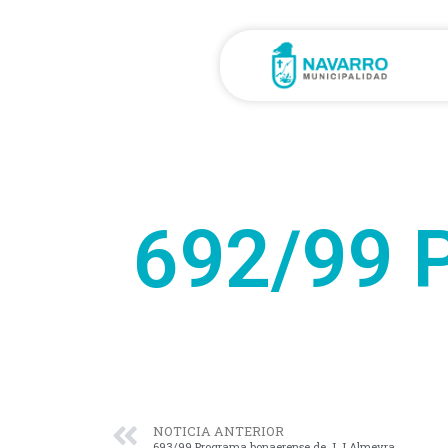
692/99 
NOTICIA ANTERIOR
693/99 Programa bonaerense de J.J.Almeyra