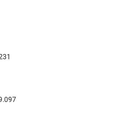
.231
9.097