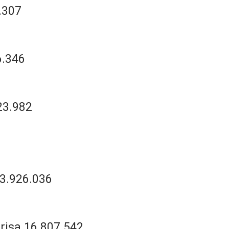
.307
6.346
23.982
3.926.036
risa 16.807.542