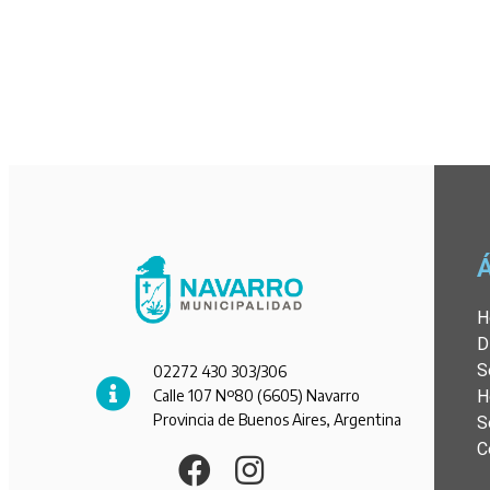
H
D
S
02272 430 303/306
Calle 107 Nº80 (6605) Navarro
H
Provincia de Buenos Aires, Argentina
S
C