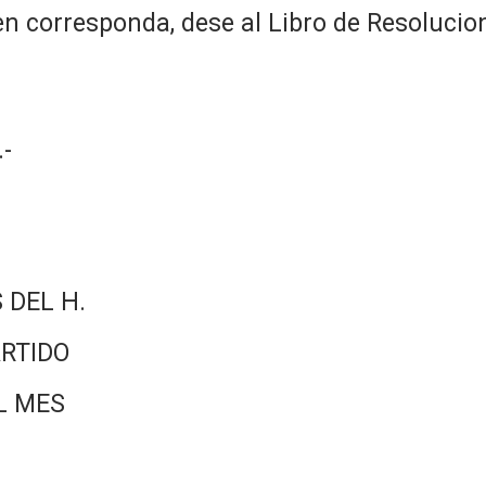
n corresponda, dese al Libro de Resolucio
-
 DEL H.
RTIDO
L MES