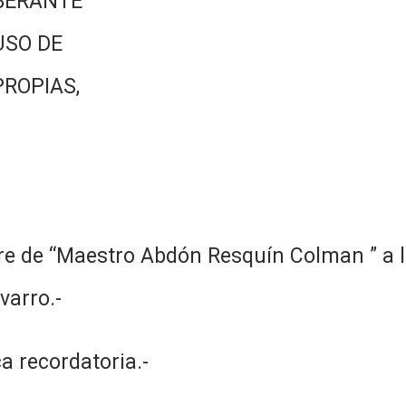
BERANTE
USO DE
PROPIAS,
re de “Maestro Abdón Resquín Colman ” a l
varro.-
a recordatoria.-