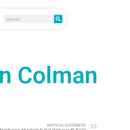
in Colman
NOTICIA SIGUIENTE
Modoficacion del Articulo 4º de la Ordenanza Nº 812/02