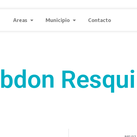
Areas
Municipio
Contacto
bdon Resqu
845/02 