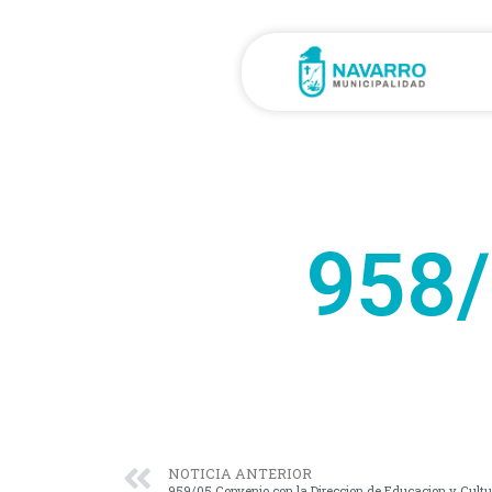
958/
NOTICIA ANTERIOR
959/05 Convenio con la Direccion de Educacion y Cultu