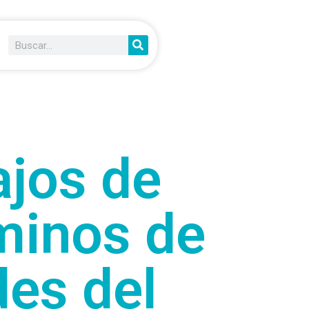
ajos de
minos de
des del