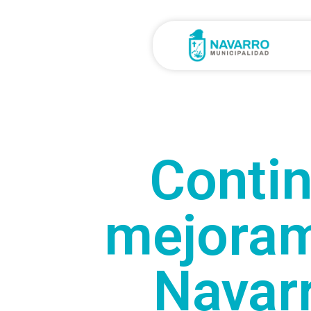
Contin
mejoram
Navarr