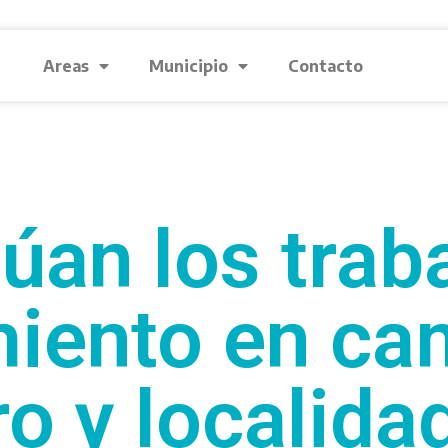
Areas
Municipio
Contacto
úan los trab
iento en ca
o y localida