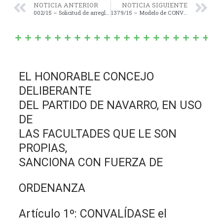
NOTICIA ANTERIOR
NOTICIA SIGUIENTE
002/15 – Solicitud de arreglo de traza de la Ruta Pvical. Nº 40 a la altura del Km. 88 (Curva de Bastanchuri).
1379/15 – Modelo de CONVENIO DE EJECUCIÓN PROYECTO: “Red de Gas Barrio Marín”,
EL HONORABLE CONCEJO
DELIBERANTE
DEL PARTIDO DE NAVARRO, EN USO
DE
LAS FACULTADES QUE LE SON
PROPIAS,
SANCIONA CON FUERZA DE
ORDENANZA
Artículo 1º: CONVALÍDASE el