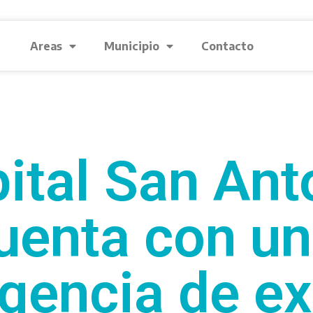
Areas
Municipio
Contacto
pital San Ant
enta con un
gencia de ex