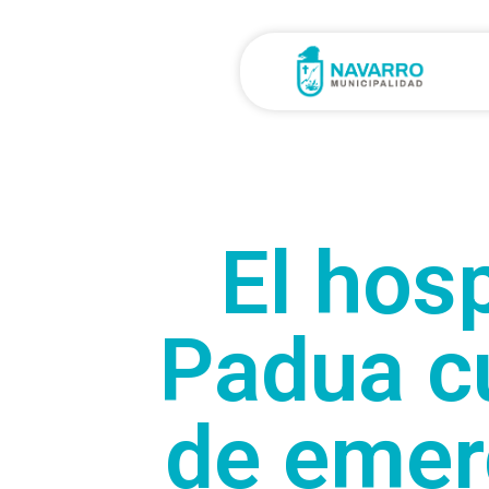
El hos
Padua cu
de emer