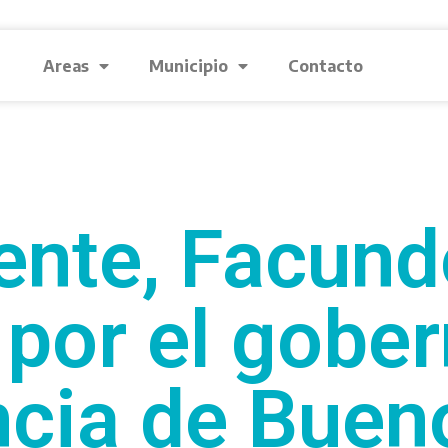
Areas
Municipio
Contacto
ente, Facund
 por el gobe
ncia de Buen