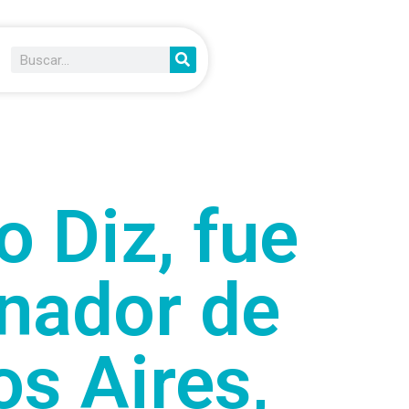
o Diz, fue
rnador de
os Aires,