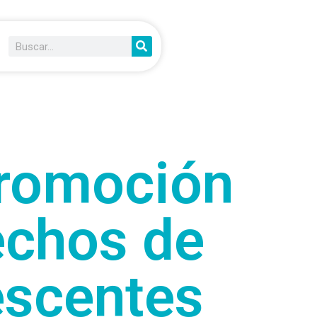
Promoción
echos de
escentes