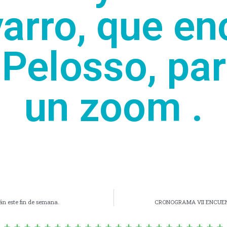
arro, que e
 Pelosso, par
un zoom .
án este fin de semana.
CRONOGRAMA VII ENCUEN