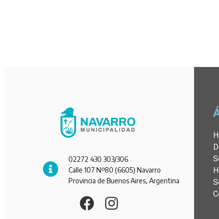
H
D
S
02272 430 303/306
Calle 107 Nº80 (6605) Navarro
H
Provincia de Buenos Aires, Argentina
S
C