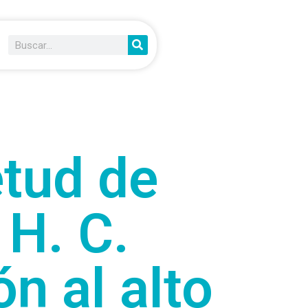
etud de
 H. C.
n al alto