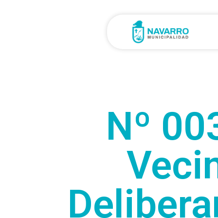
Nº 003
Vecin
Delibera