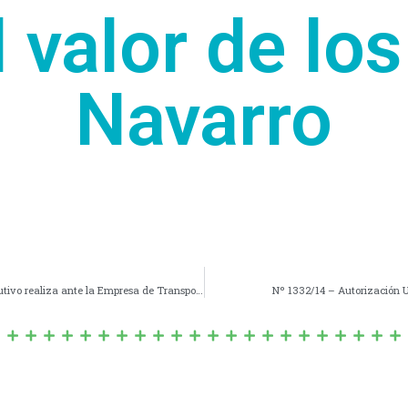
 valor de lo
Navarro
Nº 002/14 – Adehsión a las Gestiones que el Depto. Ejecutivo realiza ante la Empresa de Transporte «LA ATLÁNTIDA S.A.»
Nº 1332/14 – Autorización U