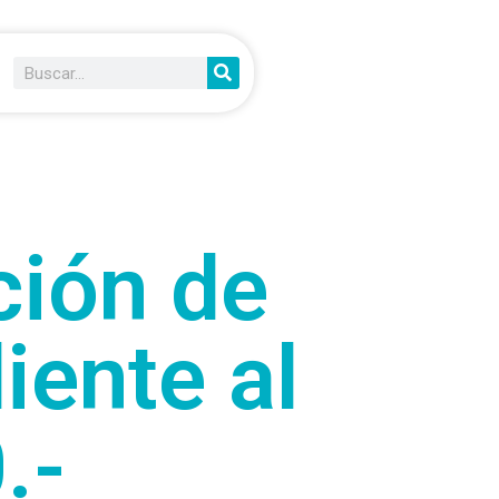
ción de
iente al
.-