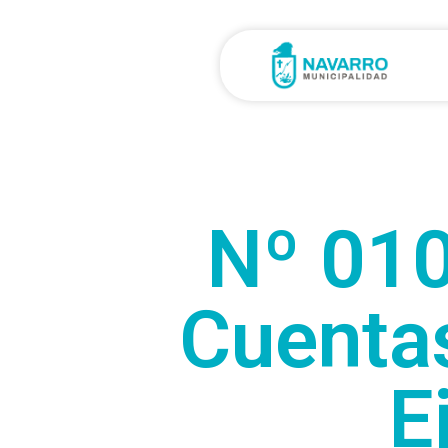
Nº 010
Cuentas
E