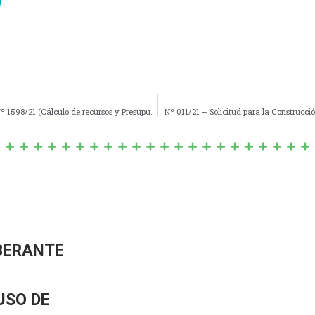
Nº 1607/21 – Incorporación a la Ordenanza Municipal Nº 1598/21 (Cálculo de recursos y Presupuesto de Gastos Ejercicio 2021) del Artículo 23 bis.
Nº 011/21 – Solicitud para la Construcci
BERANTE
USO DE