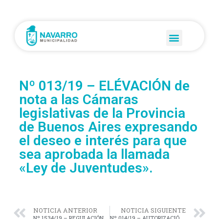
Nº 013/19 – ELÉVACIÓN de
nota a las Cámaras
legislativas de la Provincia
de Buenos Aires expresando
el deseo e interés para que
sea aprobada la llamada
«Ley de Juventudes».
NOTICIA ANTERIOR
NOTICIA SIGUIENTE
Nº 1534/19 – REGULACIÓN del mecanismo de acceso a la información pública, en el ámbito de la Municipalidad de Navarro.
Nº 014/19 – AUTORIZACIÓN al Rotary Club Navarro a la realización del diseño de un Monolito alegórico y la instalación del mismo.