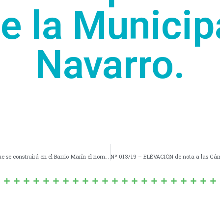
e la Municip
Navarro.
Nº 012/19 -IMPONER, en el área de juegos de la Plaza que se construirá en el Barrio Marín el nombre de “Martín Mc. CARTHY” Acompañado con el Lema “DONAR ÓRGANOS ES DONAR VIDA”.