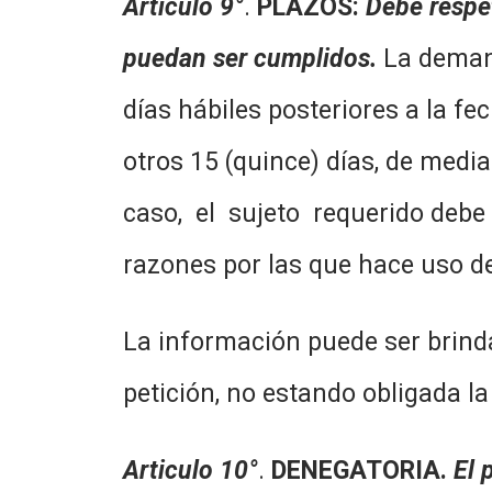
Articulo 9°
.
PLAZOS:
Debe respet
puedan ser cumplidos.
La demand
días hábiles posteriores a la fe
otros 15 (quince) días, de media
caso, el sujeto requerido debe
razones por las que hace uso de
La información puede ser brind
petición, no estando obligada l
Articulo 10°
.
DENEGATORIA.
El 