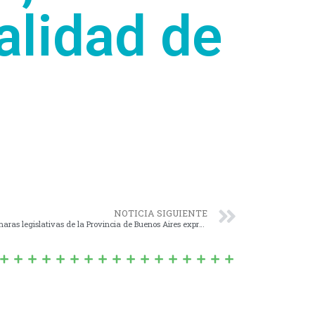
alidad de
NOTICIA SIGUIENTE
Nº 013/19 – ELÉVACIÓN de nota a las Cámaras legislativas de la Provincia de Buenos Aires expresando el deseo e interés para que sea aprobada la llamada «Ley de Juventudes».