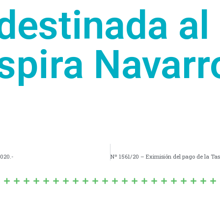
destinada al
spira Navarro
020.-