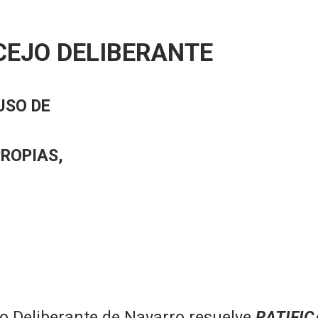
CEJO DELIBERANTE
USO DE
PROPIAS,
o Deliberante de Navarro resuelve
RATIFIC