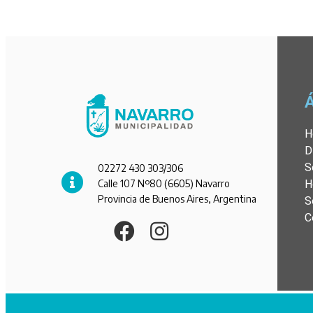
H
D
S
02272 430 303/306
Calle 107 Nº80 (6605) Navarro
H
Provincia de Buenos Aires, Argentina
S
C